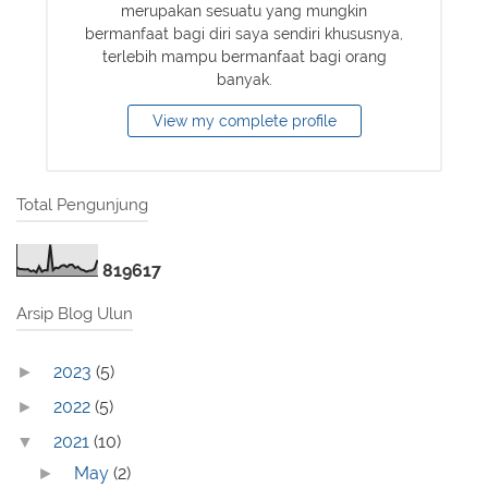
merupakan sesuatu yang mungkin
bermanfaat bagi diri saya sendiri khususnya,
terlebih mampu bermanfaat bagi orang
banyak.
View my complete profile
Total Pengunjung
8
1
9
6
1
7
Arsip Blog Ulun
2023
(5)
►
2022
(5)
►
2021
(10)
▼
May
(2)
►