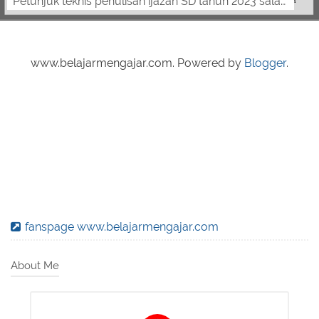
Petunjuk teknis penulisan ijazah SD tahun 2023 salam pendidik, berikut petunjuk teknis penulisan ijazah SD tahun 2023 BERDASARKAN PERATUR...
www.belajarmengajar.com. Powered by
Blogger
.
fanspage www.belajarmengajar.com
About Me