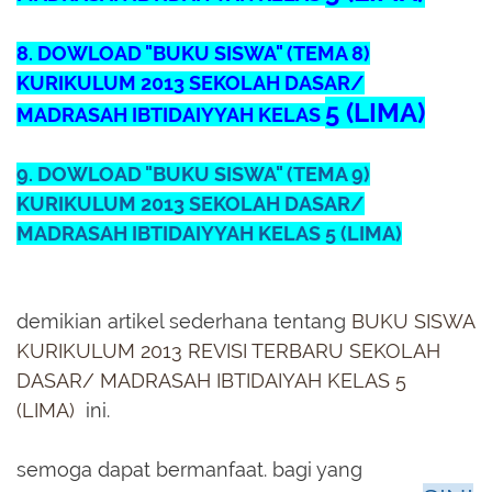
8. DOWLOAD "BUKU
SISWA
" (TEMA 8)
KURIKULUM 2013 SEKOLAH DASAR/
5 (LIMA)
MADRASAH IBTIDAIYYAH KELAS
9. DOWLOAD "BUKU
SISWA
" (TEMA 9)
KURIKULUM 2013 SEKOLAH DASAR/
MADRASAH IBTIDAIYYAH KELAS
5 (LIMA)
demikian artikel sederhana tentang
BUKU
SISWA
KURIKULUM 2013
REVISI TERBARU SEKOLAH
DASAR/ MADRASAH IBTIDAIYAH KELAS 5
(LIMA)
ini.
semoga dapat bermanfaat. bagi yang